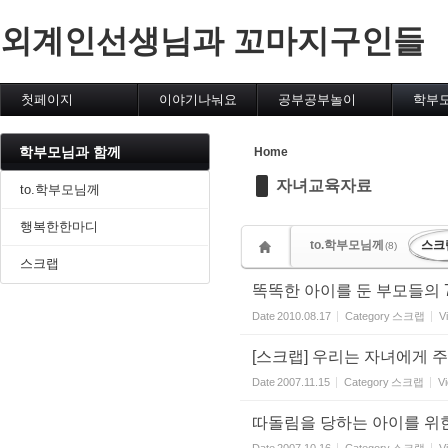
외계인선생님과 꼬마지구인들
Sketchbook5, 스케치북5
첫페이지
이야기나눠요
공부공부놀이
학부
톡톡톡
정보나눔방
재미있는프로젝트
to.
알림노트
우리반소통함
과제제출
행복한
학부모님과 함께
Home
메일@틔움
우리반칭찬함
글쓰기학습장
스크랩
Sketchbook5, 스케치북5
자녀교육자료
클래스팅2013
책읽는지구인
우리반자료실
to.학부모님께
클래스팅2012
비밀상담실
결과물보관소
클래스팅2011
행복한한마디
동영상자료실
to.학부모님께
스크
우리반도서관2009
(8)
스크랩
똑똑한 아이를 둔 부모들의 
Date
2010.08.17
Category
스크랩
V
[스크랩] 우리는 자녀에게 
Date
2007.11.15
Category
스크랩
V
따돌림을 당하는 아이를 위