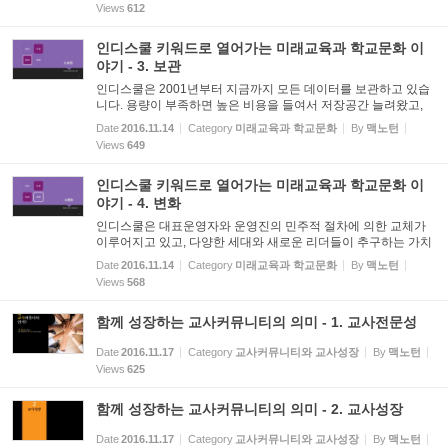
Views
612
인디스쿨 키워드로 열어가는 미래교육과 학교문화 이
야기 - 3. 보관
인디스쿨은 2001년부터 지금까지 모든 데이터를 보관하고 있습
니다. 용량이 부족하면 높은 비용을 들여서 저장공간 늘려왔고,
그로인해 신뢰할 수 있는 기록보관소의 역할을 하고 있습니다. 학
Date
2016.11.14
Category
미래교육과 학교문화
By
맥노턴
교의 기록물은 어디에 보관되어 있나요? 학교도서관의 역할에 대
Views
649
해...
인디스쿨 키워드로 열어가는 미래교육과 학교문화 이
야기 - 4. 변화
인디스쿨은 대표운영자와 운영진의 민주적 절차에 의한 교체가
이루어지고 있고, 다양한 세대와 새로운 리더들이 추구하는 가치
관에 따라 변화하고 있습니다. 독단적인 의사결정보다 시간이 걸
Date
2016.11.14
Category
미래교육과 학교문화
By
맥노턴
리더라도 모두가 동의하는 만장일치제를 적용하여 다소 느린 걸
Views
568
음...
함께 성장하는 교사커뮤니티의 의미 - 1. 교사전문성
Date
2016.11.17
Category
교사커뮤니티와 교사성장
By
맥노턴
Views
625
함께 성장하는 교사커뮤니티의 의미 - 2. 교사성장
Date
2016.11.17
Category
교사커뮤니티와 교사성장
By
맥노턴