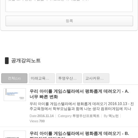
공개강의노트
전체
미래교육과 학교문화
투명우산프로젝트
교사커뮤니티와 교사성장
(14)
(5)
(5)
(4)
우리 아이를 게임스텔라에서 평화롭게 데려오기 - A.
너무 빠른 변화
우리 아이를 게임스텔라에서 평화롭게 데려오기 2016.10.13 - 진
주교육청에서 학부모님들과 함께 나눈 생각 컴퓨터게임에 지나
치게 몰입하는 아이들을 더 재미있는 놀이와 현실세계로 다투지
Date
2016.11.14
Category
투명우산프로젝트
By
맥노턴
않고 평화롭게 데려오는 방법에 대해 고민해 보았습니다. 슬로우
Views
700
뉴...
우리 아이를 게임스텔라에서 평화롭게 데려오기 - B.