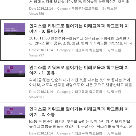
서 함께 생각해 보았습니다. 또한, 아이들이 폭력적이지 않은 좋
은 게임을 추천해주면, 충분히 즐거워하며 즐길 줄 압니다.
Date
2016.11.14
Category
투명우산프로젝트
By
맥노턴
Views
650
인디스쿨 키워드로 열어가는 미래교육과 학교문화 이
야기 - 0. 들어가며
2016. 11. 03 인천부평동초등학교 선생님들과 함께한 소중한 시
간. 인디스쿨의 공유, 소통, 보관, 변화의 키워드를 바탕으로 더 나
은 학교커뮤니티(학교공동체)의 문화를 만들어가는데 필요한 질
Date
2016.11.14
Category
미래교육과 학교문화
By
맥노턴
문을 던지는 자리였습니다.
Views
797
인디스쿨 키워드로 열어가는 미래교육과 학교문화 이
야기 - 1. 공유
의미 [공유]는 단순히 내가 가진 것을 나누는 것으로 끝나는 것이
아니라, 서로의 신뢰를 바탕으로 더 나은 것으로 재생산하고 이를
또 다시 공유하는 순환의 과정이 중요합니다. 공유와 공짜는 엄밀
Date
2016.11.14
Category
미래교육과 학교문화
By
맥노턴
히 구분되어야겠죠. 실천 공유를 위해서는 제대로 기록하는 ...
Views
681
인디스쿨 키워드로 열어가는 미래교육과 학교문화 이
야기 - 2. 소통
[소통]은 단순히 회의의 횟수를 늘리는 것이 아니라, 정보의 양을
늘리고 흐름을 만드는 것입니다. 누군가의 목소리를 들어주고, 진
심으로 반응해주는 과정이 인디스쿨에서 일어나고 있습니다. 말
Date
2016.11.14
Category
미래교육과 학교문화
By
맥노턴
보다 글로 전달되는 정보이기에 더 신중하고 사뭇 진지한 분위...