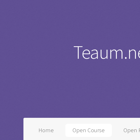
Sketchbook5, 스케치북5
Sketchbook5, 스케치북5
Teaum.ne
Home
Open Course
Open P