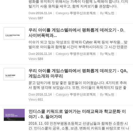
평화를 유지하기 위해서는 가족이 다함께 노력해야 합니다. 디지
털기기 사용 원칙을 세우고, 함께 지켜보기를 권장합니다.
Date
2016.11.14
Category
투명우산프로젝트
By
맥노턴
Views
597
우리 아이를 게임스텔라에서 평화롭게 데려오기 - D.
사이버폭력과...
이슈가 되고 있는 악성코드 문제와 Cyber 폭력 등의 부작용... 맞
벌이로 아이들과 함께할 시간이 부족하시더라도 그 시간 만큼은
집중하고 촉각을 세우시는 것이 필요합니다.
Date
2016.11.14
Category
투명우산프로젝트
By
맥노턴
Views
584
우리 아이를 게임스텔라에서 평화롭게 데려오기 - QA,
게임소개와 마무리
묻고 답하기에 정말 좋은 질문들이 이어졌습니다. 4가지로 추려
서 함께 생각해 보았습니다. 또한, 아이들이 폭력적이지 않은 좋
은 게임을 추천해주면, 충분히 즐거워하며 즐길 줄 압니다.
Date
2016.11.14
Category
투명우산프로젝트
By
맥노턴
Views
651
인디스쿨 키워드로 열어가는 미래교육과 학교문화 이
야기 - 0. 들어가며
2016. 11. 03 인천부평동초등학교 선생님들과 함께한 소중한 시
간. 인디스쿨의 공유, 소통, 보관, 변화의 키워드를 바탕으로 더 나