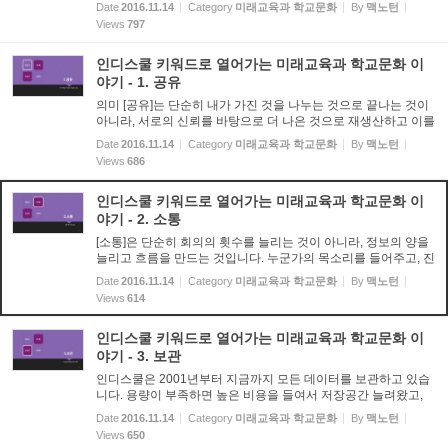
은 학교커뮤니티(학교공동체)의 문화를 만들어가는데 필요한 질
Date
2016.11.14
Category
미래교육과 학교문화
By
맥노턴
문을 던지는 자리였습니다.
Views
797
인디스쿨 키워드로 열어가는 미래교육과 학교문화 이
야기 - 1. 공유
의미 [공유]는 단순히 내가 가진 것을 나누는 것으로 끝나는 것이
아니라, 서로의 신뢰를 바탕으로 더 나은 것으로 재생산하고 이를
또 다시 공유하는 순환의 과정이 중요합니다. 공유와 공짜는 엄밀
Date
2016.11.14
Category
미래교육과 학교문화
By
맥노턴
히 구분되어야겠죠. 실천 공유를 위해서는 제대로 기록하는 ...
Views
686
인디스쿨 키워드로 열어가는 미래교육과 학교문화 이
야기 - 2. 소통
[소통]은 단순히 회의의 횟수를 늘리는 것이 아니라, 정보의 양을
늘리고 흐름을 만드는 것입니다. 누군가의 목소리를 들어주고, 진
심으로 반응해주는 과정이 인디스쿨에서 일어나고 있습니다. 말
Date
2016.11.14
Category
미래교육과 학교문화
By
맥노턴
보다 글로 전달되는 정보이기에 더 신중하고 사뭇 진지한 분위...
Views
614
인디스쿨 키워드로 열어가는 미래교육과 학교문화 이
야기 - 3. 보관
인디스쿨은 2001년부터 지금까지 모든 데이터를 보관하고 있습
니다. 용량이 부족하면 높은 비용을 들여서 저장공간 늘려왔고,
그로인해 신뢰할 수 있는 기록보관소의 역할을 하고 있습니다. 학
Date
2016.11.14
Category
미래교육과 학교문화
By
맥노턴
교의 기록물은 어디에 보관되어 있나요? 학교도서관의 역할에 대
Views
650
해...