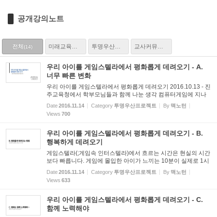
공개강의노트
전체
미래교육과 학교문화
투명우산프로젝트
교사커뮤니티와 교사성장
(14)
(5)
(5)
(4)
우리 아이를 게임스텔라에서 평화롭게 데려오기 - A.
너무 빠른 변화
우리 아이를 게임스텔라에서 평화롭게 데려오기 2016.10.13 - 진
주교육청에서 학부모님들과 함께 나눈 생각 컴퓨터게임에 지나
치게 몰입하는 아이들을 더 재미있는 놀이와 현실세계로 다투지
Date
2016.11.14
Category
투명우산프로젝트
By
맥노턴
않고 평화롭게 데려오는 방법에 대해 고민해 보았습니다. 슬로우
Views
700
뉴...
우리 아이를 게임스텔라에서 평화롭게 데려오기 - B.
행복하게 데려오기
게임스텔라(;게임속 인터스텔라)에서 흐르는 시간은 현실의 시간
보다 빠릅니다. 게임에 몰입한 아이가 느끼는 10분이 실제로 1시
간 이상이 될 수 있습니다. 이렇게 서로 다른 시간 속에서 다투지
Date
2016.11.14
Category
투명우산프로젝트
By
맥노턴
않고 아이를 평화롭게 데려오는 것이 과연 가능할지...
Views
633
우리 아이를 게임스텔라에서 평화롭게 데려오기 - C.
함께 노력해야