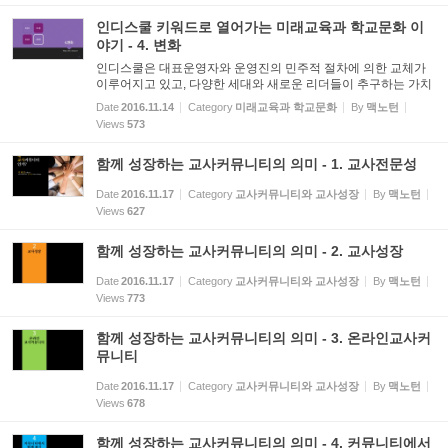
인디스쿨 키워드로 열어가는 미래교육과 학교문화 이
야기 - 4. 변화
인디스쿨은 대표운영자와 운영진의 민주적 절차에 의한 교체가
이루어지고 있고, 다양한 세대와 새로운 리더들이 추구하는 가치
관에 따라 변화하고 있습니다. 독단적인 의사결정보다 시간이 걸
Date
2016.11.14
Category
미래교육과 학교문화
By
맥노턴
리더라도 모두가 동의하는 만장일치제를 적용하여 다소 느린 걸
Views
573
음...
함께 성장하는 교사커뮤니티의 의미 - 1. 교사전문성
Date
2016.11.17
Category
교사커뮤니티와 교사성장
By
맥노턴
Views
627
함께 성장하는 교사커뮤니티의 의미 - 2. 교사성장
Date
2016.11.17
Category
교사커뮤니티와 교사성장
By
맥노턴
Views
773
함께 성장하는 교사커뮤니티의 의미 - 3. 온라인교사커
뮤니티
Date
2016.11.17
Category
교사커뮤니티와 교사성장
By
맥노턴
Views
678
함께 성장하는 교사커뮤니티의 의미 - 4. 커뮤니티에서